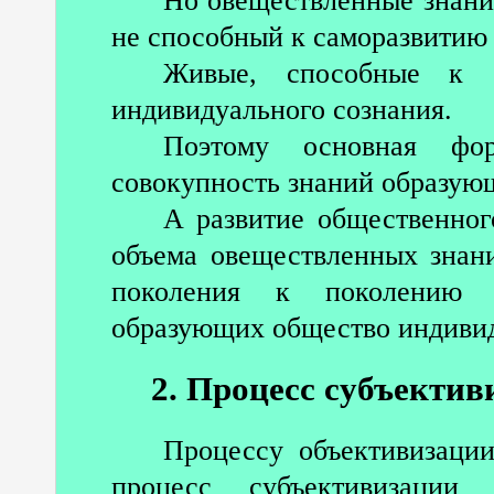
Но овеществленные знани
не способный к саморазвитию 
Живые, способные к с
индивидуального сознания.
Поэтому основная фор
совокупность знаний образую
А развитие общественног
объема овеществленных знани
поколения к поколению у
образующих общество индиви
2. Процесс субъекти
Процессу объективизаци
процесс субъективизации